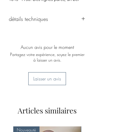
objet.
On craque pour son anse et son détail
détails techniques
sur le devant!
Hauteur 15 cm; Diamètre 17 cm. Poids
0,860gr
Parfait état
Aucun avis pour le moment
Partagez votre expérience, soyez le premier
à laisser un avis.
Laisser un avis
Articles similaires
Nouveauté
Nouveauté