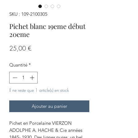
SKU : 109-2100305
Pichet blanc 19eme début
20eme
Prix
25,00 €
Quantité
*
Il ne reste que 1 article(s) en stock
Ajouter au panier
Pichet en Porcelaine VIERZON
ADOLPHE A. HACHE & Cie années
1845- 1930. Des lignes pures, un bel