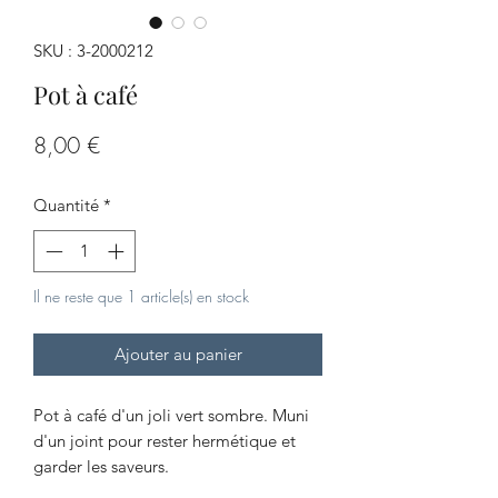
SKU : 3-2000212
Pot à café
Prix
8,00 €
Quantité
*
Il ne reste que 1 article(s) en stock
Ajouter au panier
Pot à café d'un joli vert sombre. Muni
d'un joint pour rester hermétique et
garder les saveurs.
On aime: Son système de fermeture et