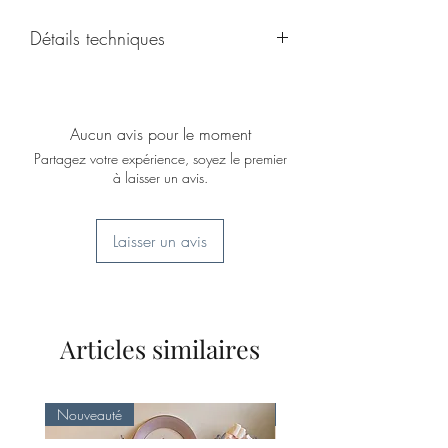
ses décors or!
Détails techniques
Dimensions: hauteur 18cm; diamètre
13 cm; Poids: 1.180kg
Aucun avis pour le moment
Partagez votre expérience, soyez le premier
à laisser un avis.
Laisser un avis
Articles similaires
Nouveauté
Nouveauté