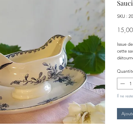
Sauc
SKU : 2
15,00
Issue d
cette sa
détourné
bijoux, 
Quantit
On aime
Il ne rest
Ajout