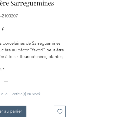
ière Sarreguemines
0-2100207
Prix
 €
es porcelaines de Sarreguemines,
ucière au décor "favori" peut être
e à loisir, fleurs séchées, plantes,
coton, savons...
é
*
: Son décor aux oiseaux
e que 1 article(s) en stock
er au panier