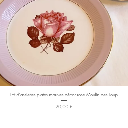
Aperçu rapide
Lot d'assiettes plates mauves décor rose Moulin des Loup
Prix
20,00 €