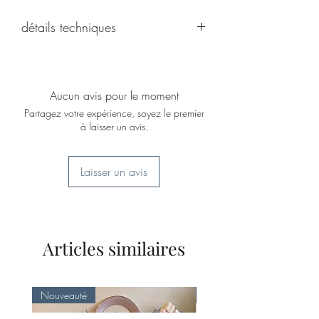
détails techniques
Dimensions : Diamètre : 14,5 cm ;
Hauteur : 12 cm. Poids : 600 g. En
parfait état.
Aucun avis pour le moment
Partagez votre expérience, soyez le premier
à laisser un avis.
Laisser un avis
Articles similaires
Nouveauté
Nouveauté