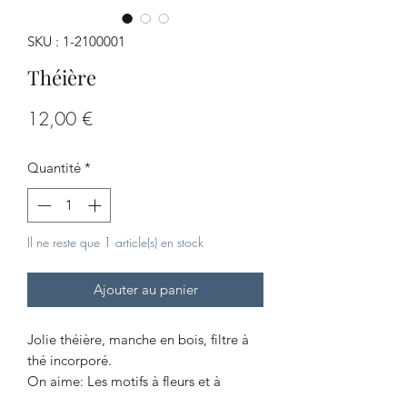
SKU : 1-2100001
Théière
Prix
12,00 €
Quantité
*
Il ne reste que 1 article(s) en stock
Ajouter au panier
Jolie théière, manche en bois, filtre à
thé incorporé.
On aime: Les motifs à fleurs et à
oiseaux!