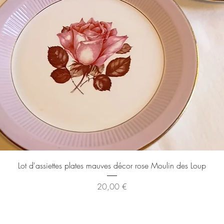
Aperçu rapide
Lot d'assiettes plates mauves décor rose Moulin des Loup
Prix
20,00 €