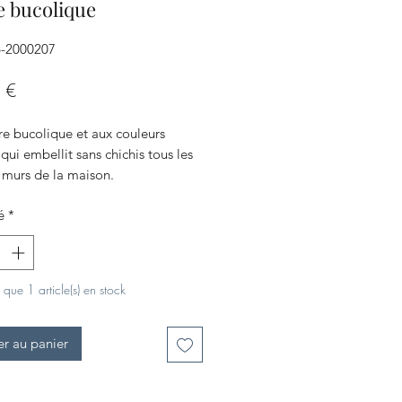
 bucolique
6-2000207
Prix
 €
re bucolique et aux couleurs
qui embellit sans chichis tous les
 murs de la maison.
: l'encadrement en bois brut, le
é
*
mple et beau.
e que 1 article(s) en stock
er au panier