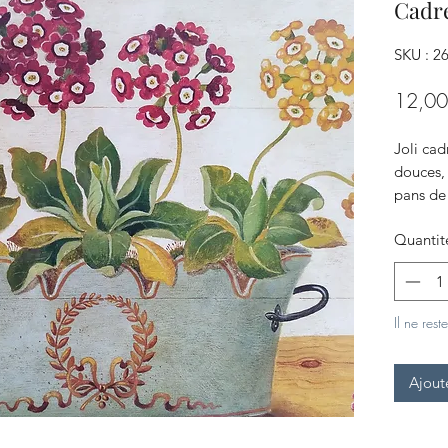
Cadre
SKU : 2
12,00
Joli cad
douces, 
pans de
On aime
Quantit
motif si
Il ne rest
Ajout