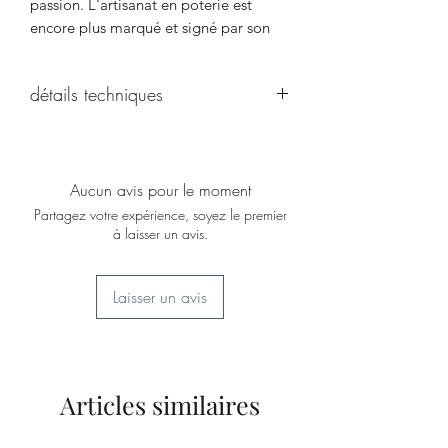
passion. L'artisanat en poterie est
encore plus marqué et signé par son
créateur car il utilise ses mains Plus que
dans les autres domaines, la poterie
détails techniques
est un don de soi.
On aime: Sa forme, sa simplicité et son
Ø 20 cm; hauteur: 6.5 cm; Poids:
emploi multiple.
700gr.
Traces d'usure
Aucun avis pour le moment
Partagez votre expérience, soyez le premier
à laisser un avis.
Laisser un avis
Articles similaires