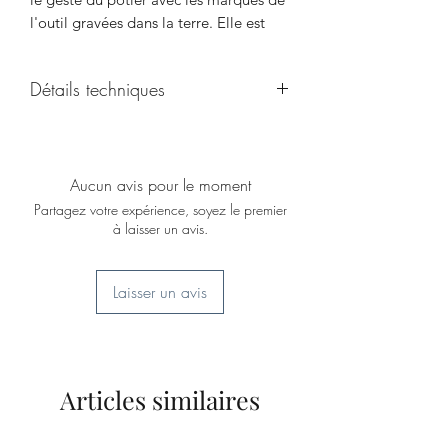
l'outil gravées dans la terre. Elle est
authentique et sent le terroir.
On aime: Son coeur caché dans les
Détails techniques
motifs, et sa taille modeste quand on
est deux à table.
En grès d'Alsace, Parfait état.
Mesures: Diamètre 12 cm - hauteur
18.5 cm
Aucun avis pour le moment
Poids: 0.760 kg
Partagez votre expérience, soyez le premier
à laisser un avis.
Laisser un avis
Articles similaires