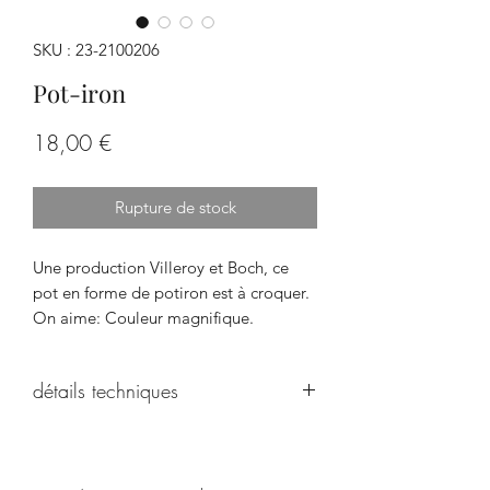
SKU : 23-2100206
Pot-iron
Prix
18,00 €
Rupture de stock
Une production Villeroy et Boch, ce
pot en forme de potiron est à croquer.
On aime: Couleur magnifique.
détails techniques
Dimensions: Hauteur: 8,5 cm; Diamètre
11,5 cm; poids 0.260 kg.
Parfait état. Sa grande soeur est en