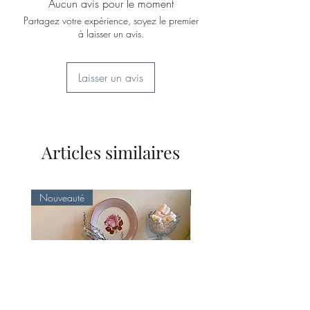
Aucun avis pour le moment
vente dans ce site.
Partagez votre expérience, soyez le premier
à laisser un avis.
Laisser un avis
Articles similaires
Nouveauté
Nouveauté