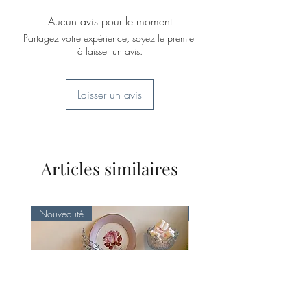
Photo avec passe-petout blanc, cadre
Aucun avis pour le moment
noir merle. Très bon état.
Partagez votre expérience, soyez le premier
à laisser un avis.
Laisser un avis
Articles similaires
Nouveauté
Nouveauté