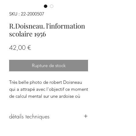
SKU : 22-2000507
R.Doisneau. l'information
scolaire 1956
Prix
42,00 €
Rupture de stock
Très belle photo de robert Doisneau
qui a attrapé avec l'objectif ce moment
de calcul mental sur une ardoise où
l'un cherche l'inspiration au plafond et
l'autre lui copie dessus allègrment.
détails techniques
On aime: un pur moment de verité!
dimensions: 44,5 cm x 34 cm. Poids
800gr.