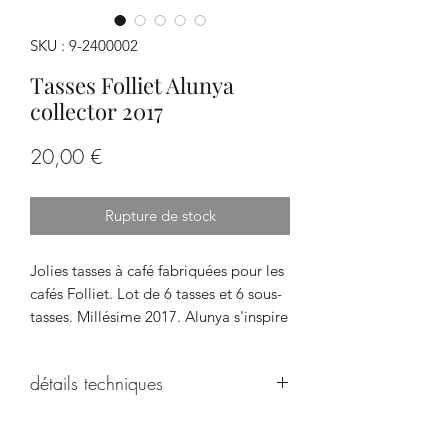
SKU : 9-2400002
Tasses Folliet Alunya
collector 2017
Prix
20,00 €
Rupture de stock
Jolies tasses à café fabriquées pour les
cafés Folliet. Lot de 6 tasses et 6 sous-
tasses. Millésime 2017. Alunya s'inspire
de la fougue créative de Barcelone.
Cafés Folliet est
détails techniques
une société française spécialisée dans
la torréfaction et la vente de café et de
Dimensions: Tasses : hauteur: 6.5 cm ;
produits dérivés, fondée en 1880
Ø 5.5 cm