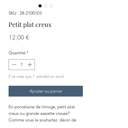
SKU : 28-2100103
Petit plat creux
Prix
12,00 €
Quantité
*
Il ne reste que 1 article(s) en stock
Ajouter au panier
En porcelaine de limoge, petit plat
creux ou grande assiette creuse?
Comme vous le souhaitez. décor de
roses stylisées avec un liseré argent.